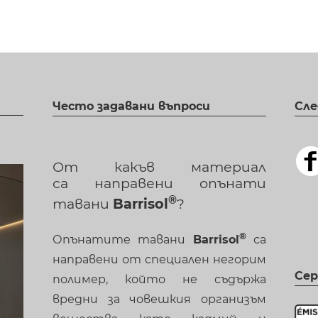
Често задавани въпроси
Сле
От какъв материал
са направени опънати
тавани
Barrisol
?
Опънатите тавани
Barrisol
са
направени от специален негорим
Се
полимер, който не съдържа
вредни за човешкия организъм