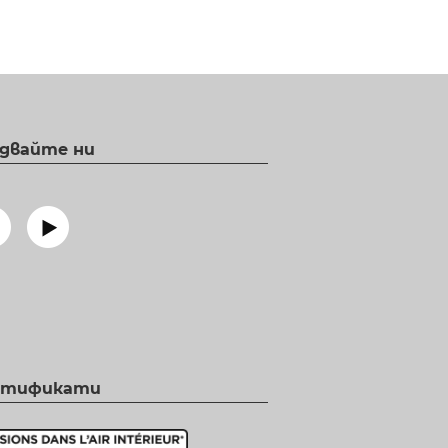
двайте ни
ртификати