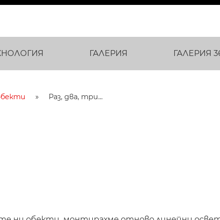
ХНОЛОГИЯ
ГАЛЕРИЯ
ГАЛЕРИЯ 3
обекти
Раз, два, три...
ите ни обекти, монтирахме отново линейни освет