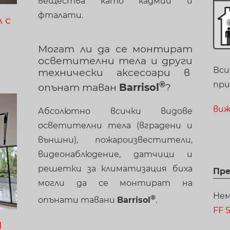
вещества като кадмий и
фталати.
 с
Могат ли да се монтират
осветителни тела и други
Вси
технически аксесоари в
при
опънат таван
Barrisol
?
виж
Абсолютно всички видове
осветителни тела (вградени и
външни), пожароизвестители,
видеонаблюдение, датчици и
решетки за климатизация биха
Пре
могли да се монтират на
Нем
опънати тавани
Barrisol
.
FF 
l