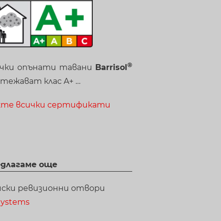
чки опънати тавани
Barrisol
тежават клас A+ …
те всички сертификати
длагаме още
ски ревизионни отвори
Systems