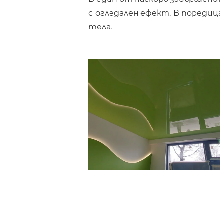
с огледален ефект. В пореди
тела.