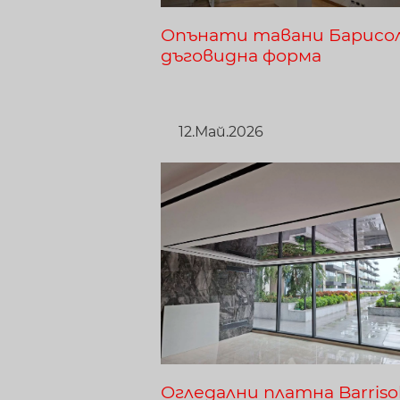
Опънати тавани Барисол
дъговидна форма
12.Май.2026
Огледални платна Barriso