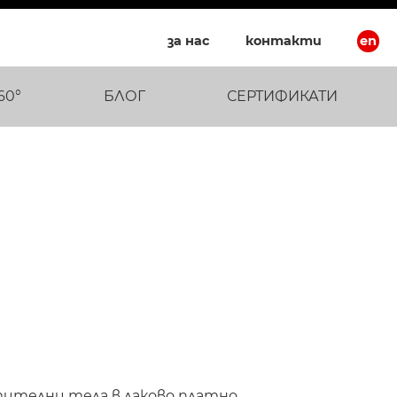
за нас
контакти
en
60°
БЛОГ
СЕРТИФИКАТИ
ителни тела в лаково платно