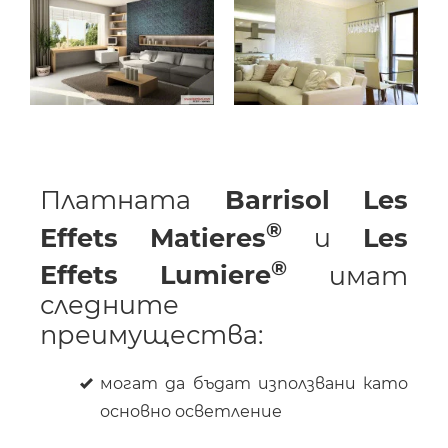
Платната
Barrisol Les
Effets Matieres
и
Les
Effets Lumiere
имат
следните
преимущества:
могат да бъдат използвани като
основно осветление