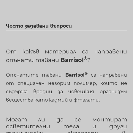
Често задавани въпроси
От какъв материал са направени
опънати тавани
Barrisol
?
Опънатите тавани
Barrisol
са направени
от специален негорим полимер, който не
съдържа вредни за човешкия организъм
вещества като кадмий и фталати.
Могат ли да се монтират
осветителни тела и други