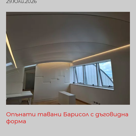
29.Юли.2026
Опънати тавани Барисол с дъговидна
форма