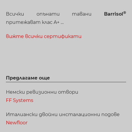
Всички опънати тавани
Barrisol
притежават клас A+ …
вижте всички сертификати
Предлагаме още
Немски ревизионни отвори
FF Systems
Италиански двойни инсталационни подове
Newfloor