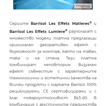
Сериите
Barrisol Les Effets Matieres
и
Barrisol Les Effets Lumiere
разполагат с
множество модели платна предлагащи
оригинален декоративен ефект с
възможност за монтаж, както на таван,
така и на стена. Тези платна
комбинират неповторим визуален
ефект съвместим с характерните
технологични и естетични качества на
всички продукти с марката Barrisol. 100%
рециклируеми, CE сертифицирани и с
клас пожароустойчивост Bs3-d0. В
комбинация с акустичните предимства