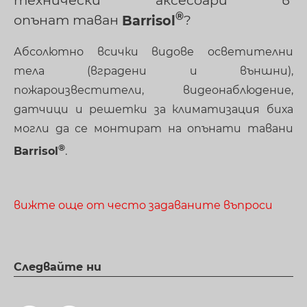
технически аксесоари в
опънат таван
Barrisol
?
Абсолютно всички видове осветителни
тела (вградени и външни),
пожароизвестители, видеонаблюдение,
датчици и решетки за климатизация биха
могли да се монтират на опънати тавани
Barrisol
.
вижте още от често задаваните въпроси
Следвайте ни