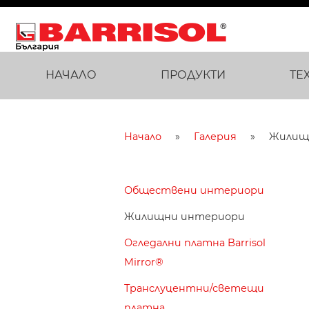
НАЧАЛО
ПРОДУКТИ
ТЕ
Начало
Галерия
Жилищ
Обществени интериори
Жилищни интериори
Огледални платна Barrisol
Mirror®
Транслуцентни/светещи
платна