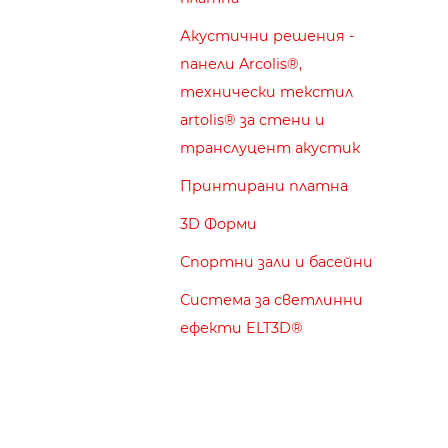
Акустични решения -
панели Arcolis®,
технически текстил
artolis® за стени и
транслуцент акустик
Принтирани платна
3D Форми
Спортни зали и басейни
Система за светлинни
ефекти ELT3D®