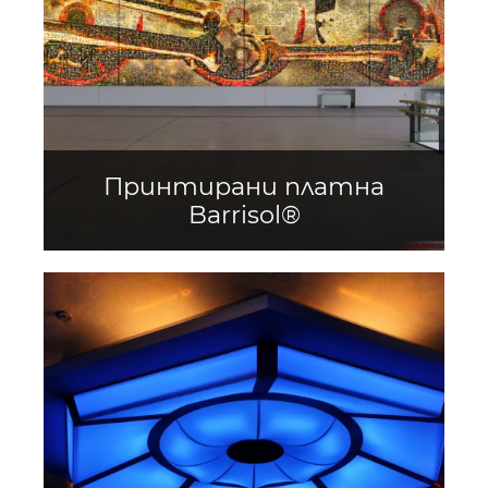
Принтирани платна
Barrisol®