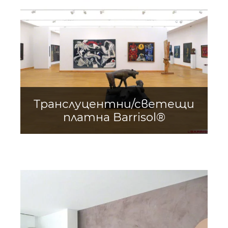
Транслуцентни/светещи
платна Barrisol®