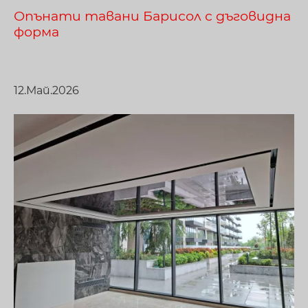
Опънати тавани Барисол с дъговидна
форма
12.Май.2026