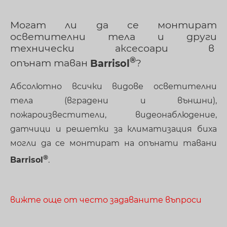
Могат ли да се монтират
осветителни тела и други
технически аксесоари в
опънат таван
Barrisol
?
Абсолютно всички видове осветителни
тела (вградени и външни),
пожароизвестители, видеонаблюдение,
датчици и решетки за климатизация биха
могли да се монтират на опънати тавани
Barrisol
.
вижте още от често задаваните въпроси