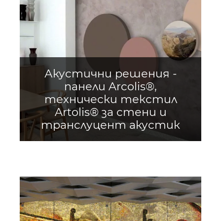
Акустични решения -
панели Arcolis®,
технически текстил
Artolis® за стени и
транслуцент акустик