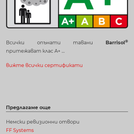
Всички опънати тавани
Barrisol
притежават клас A+ …
вижте всички сертификати
Предлагаме още
Немски ревизионни отвори
FF Systems