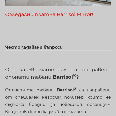
Огледални платна Barrisol Mirror!
Често задавани въпроси
От какъв материал са направени
опънати тавани
Barrisol
?
Опънатите тавани
Barrisol
са направени
от специален негорим полимер, който не
съдържа вредни за човешкия организъм
вещества като кадмий и фталати.