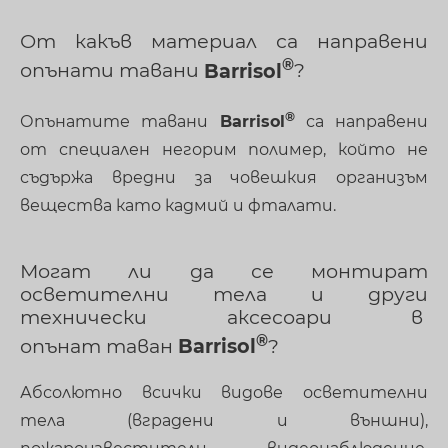
От какъв материал са направени
опънати тавани
Barrisol
?
Опънатите тавани
Barrisol
са направени
от специален негорим полимер, който не
съдържа вредни за човешкия организъм
вещества като кадмий и фталати.
Могат ли да се монтират
осветителни тела и други
технически аксесоари в
опънат таван
Barrisol
?
Абсолютно всички видове осветителни
тела (вградени и външни),