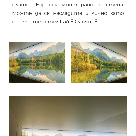
платно Барисол, монтирано на стена.
Можте да се насладите и лично като
посетите хотел Рай в Огняново.