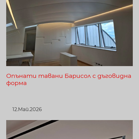
Опънати тавани Барисол с дъговидна
форма
12.Май.2026