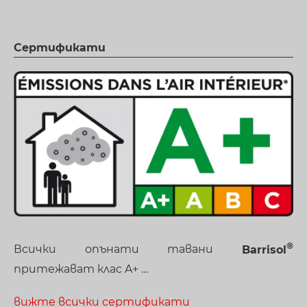
Сертификати
Всички опънати тавани
Barrisol
притежават клас A+ …
вижте всички сертификати