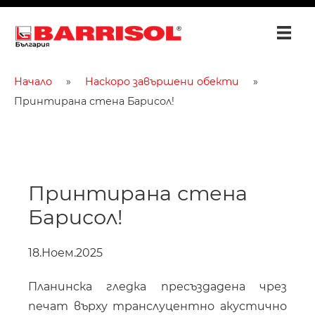
Начало
Наскоро завършени обекти
Принтирана стена Барисол!
Принтирана стена
Барисол!
18.Ноем.2025
Планинска гледка пресъздадена чрез
печат върху транслуцентно акустично