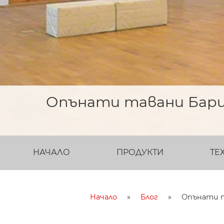
Опънати тавани Барис
НАЧАЛО
ПРОДУКТИ
ТЕ
Начало
Блог
Опънати т