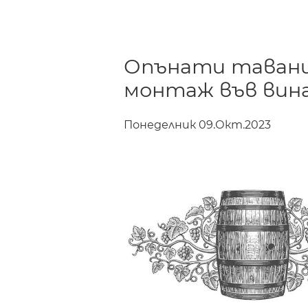
Опънати тавани 
монтаж във вин
Понеделник 09.Окт.2023