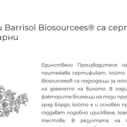
Barrisol Biosourcees® са се
арни
Единствено Производителя н
притежава сертификат, който до
Biosourcees® са подходящи за мо
на зреенето на виното. В годи
факторите влияещи на този проце
град Бордо, който е и основен п
създават подобно изискване, ко
тестове. В резултата на и