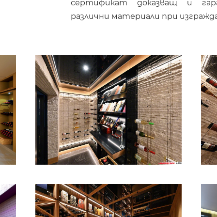
сертификат доказващ и гар
различни материали при изгражда