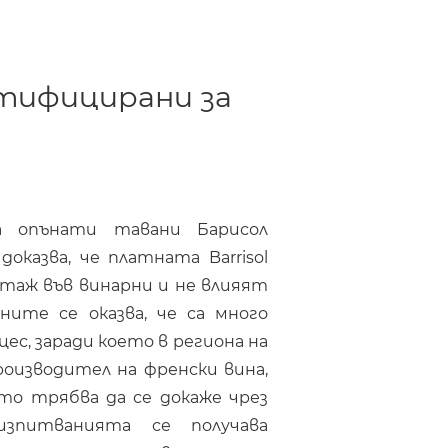
ртифицирани за
а опънати тавани Барисол
казва, че платната Barrisol
нтаж във винарни и не влияят
ните се оказва, че са много
с, заради което в региона на
роизводител на френски вина,
ето трябва да се докаже чрез
зпитванията се получава