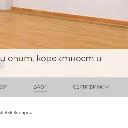
ни опит, коректност и
60°
БЛОГ
СЕРТИФИКАТИ
аж във винарни