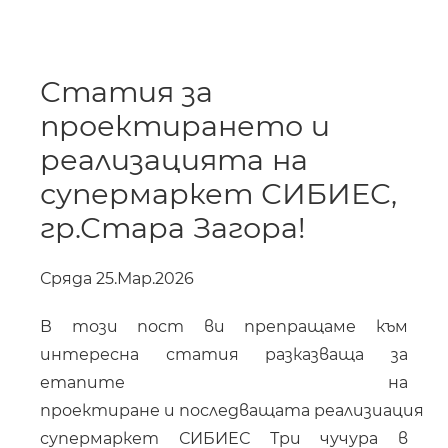
Статия за
проектирането и
реализацията на
супермаркет СИБИЕС,
гр.Стара Загора!
Сряда 25.Мар.2026
В този пост ви препращаме към
интересна статия разказваща за
етапите на
проектиране и последващата реализиация на
супермаркет СИБИЕС Три чучура в