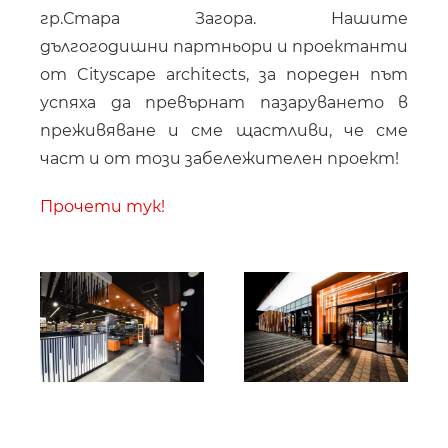
гр.Стара Загора. Нашите
дългогодишни партньори и проектанти
от Cityscape architects, за пореден път
успяха да превърнат пазаруването в
преживяване и сме щастливи, че сме
част и от този забележителен проект!
Прочети тук!