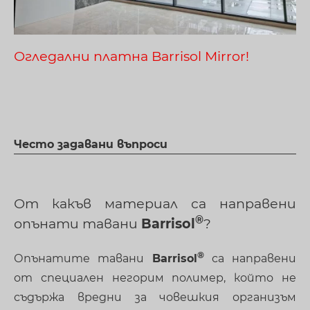
Огледални платна Barrisol Mirror!
Често задавани въпроси
От какъв материал са направени
опънати тавани
Barrisol
?
Опънатите тавани
Barrisol
са направени
от специален негорим полимер, който не
съдържа вредни за човешкия организъм