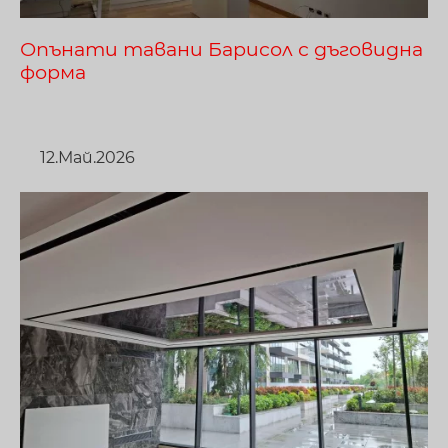
Опънати тавани Барисол с дъговидна
форма
12.Май.2026