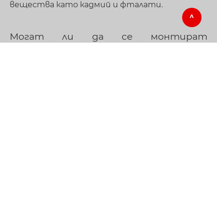
вещества като кадмий и фталати.
Могат ли да се монтират
осветителни тела и други
технически аксесоари в
опънат таван
Barrisol
?
Абсолютно всички видове осветителни
тела (вградени и външни),
пожароизвестители, видеонаблюдение,
датчици и решетки за климатизация биха
могли да се монтират на опънати тавани
Barrisol
.
вижте още от често задаваните въпроси